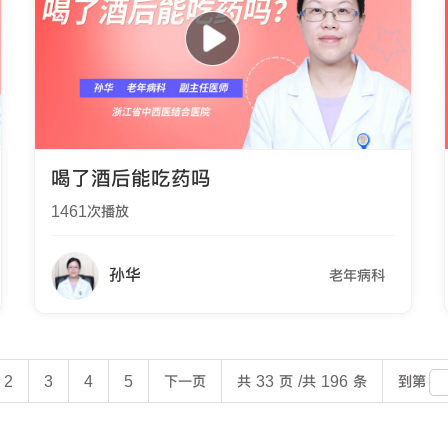
喝了酒后能吃药吗
1461
次播放
孙华
老年病科
到第
2
3
4
5
下一页
共 33 页 /共 196 条