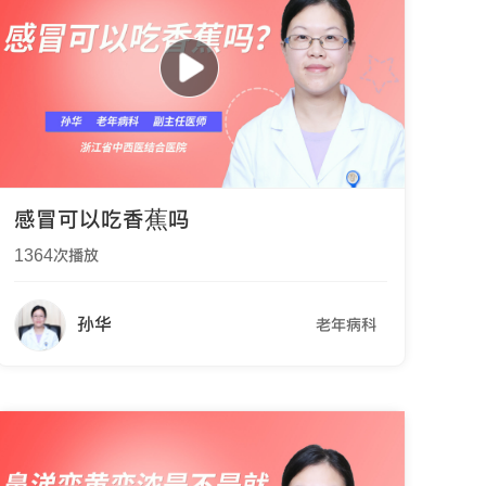
感冒可以吃香蕉吗
1364
次播放
孙华
老年病科