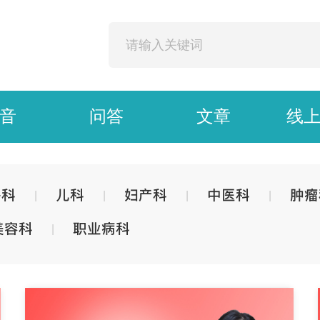
音
问答
文章
线
外科
儿科
妇产科
中医科
肿瘤
|
|
|
|
美容科
职业病科
|