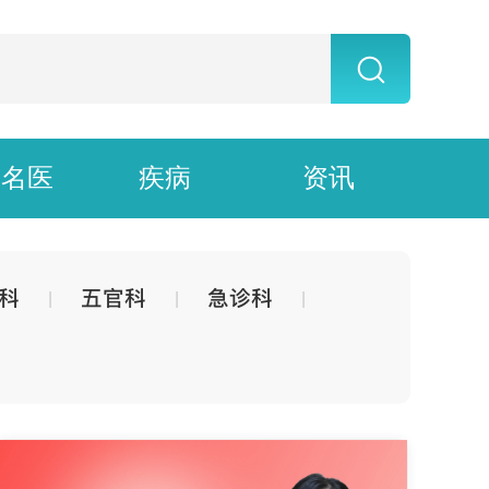
上名医
疾病
资讯
科
五官科
急诊科
|
|
|