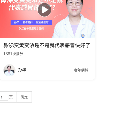
鼻涕变黄变浓是不是就代表感冒快好了
1381
次播放
孙华
老年病科
页
确定