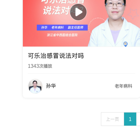
可乐治感冒说法对吗
1343
次播放
孙华
老年病科
上一页
1