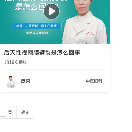
后天性视网膜劈裂是怎么回事
1819
次播放
庞荣
中医眼科
页
确定