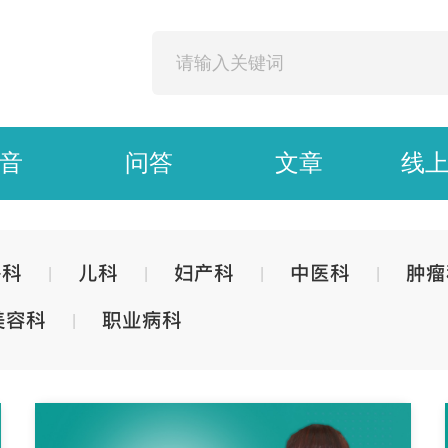
音
问答
文章
线
外科
儿科
妇产科
中医科
肿瘤
|
|
|
|
美容科
职业病科
|