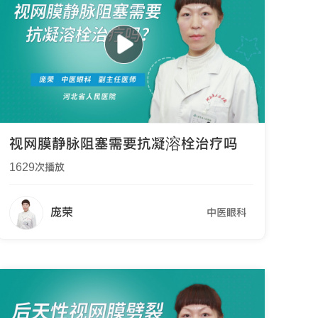
视网膜静脉阻塞需要抗凝溶栓治疗吗
1629
次播放
庞荣
中医眼科