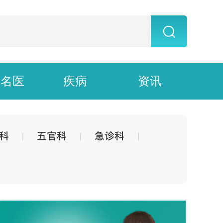
上名医
疾病
资讯
科
五官科
急诊科
|
|
|