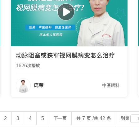
动脉阻塞或狭窄视网膜病变怎么治疗
1626
次播放
庞荣
中医眼科
到第
2
3
4
5
下一页
共 7 页 /共 42 条