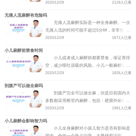
间是0.5到1个小时，失效后病人会有疼痛感；
2020/12/29
2129
人已看
利托卡因作用时间相对较长，属于中效麻醉药
无痛人流麻醉有危险吗
物，需要1到2个小时才能失效；而长效的麻醉
无痛人流麻醉实际是一种全身麻醉。一次
药，如：罗哌卡因、布比卡因时效在5到6个小
无痛人流的时间可能不超过5分钟，非常快并
时。局部麻醉时需加一些长效局麻药保证病人
且非常舒适，必须由麻醉医生亲自操作，麻醉
2020/12/29
1672
人已看
的无痛，局部麻醉注射时会在局部麻醉药里加
药物应用以后会产生呼吸抑制，如果不会控制
一些缩血管药物，可显著延长麻醉效果，并减
小儿麻醉前禁食时间
呼吸，可造成危险，麻醉医生可帮助患者控制
少药物入血的几率。
小儿或者成人麻醉前都要禁食，保证胃排
呼吸，因此麻醉很安全。
空，减少呕吐误吸的风险。小儿一般麻醉前2
小时之内不要喝清水，4小时之内不要吃母
2020/12/29
1826
人已看
乳，母乳排空较慢，淀粉类食物需要禁食6个
剖腹产可以做全麻吗
小时以上，脂类食物需要禁食8小时以上。 小
剖腹产完全可以做全麻，但是目前国内大
儿代谢较快，禁食水容易造成脱水，可通过静
多数都采用椎管内麻醉，包括：硬膜外麻醉和
脉补液的方式来补给。
腰麻，。全身麻醉也比较安全，适用于一些特
2020/12/29
1991
人已看
殊情况的病人，比如：脊柱畸形、大出血等。
小儿麻醉会影响智力吗
南方一些医院做全身麻醉使用较多，全身麻醉
小儿全身麻醉对小孩儿智力是否有影响是
用药时，一定要考虑药物对胎儿的影响，药物
国内、外的一个热点问题。大量研究证明，全