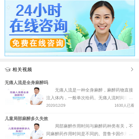
相关视频
无痛人流是全身麻醉吗
无痛人流是一种全身麻醉，麻醉药物直接
注入体内，一般单次给药。无痛人流时间非常
短，一般都在5分钟到10分钟之间可完成，一
2020/12/29
1630
人已看
次药物用量能保证病人深度睡眠并且没有疼
儿童局部麻醉多久失效
痛，手术结束后病人很快就能清醒，保证病人
局部麻醉作用时间与麻醉药种类有关，不
的生命安全，但做无痛人流手术以后，一般要
同麻醉药作用时间是不同的。普鲁卡因作用时
求病人在24小时之内不要离开。