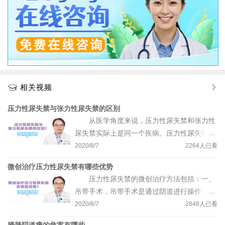
相关视频
压力性尿失禁与张力性尿失禁的区别
从医学角度来说，压力性尿失禁和张力性
尿失禁实际上是同一个疾病。压力性尿失禁是
由于腹压增加引起的不自主溢尿，临床上容易
2020/8/7
2264
人已看
与充盈性尿失禁相混淆。充盈性尿失禁是由于
微创治疗压力性尿失禁有哪些优势
各种各样的原因导致未能及时排尿，使膀胱容
压力性尿失禁的微创治疗方法包括：一、
量进一步增加，对尿道和逼尿肌产生一定压
吊带手术，吊带手术是通过阴道进行操作，无
力，当膀胱充盈过度，一般超过500毫升，则
需开腹，理论上属于微创手术，在门诊一日即
2020/8/7
2848
人已看
可能会出现漏尿症状。而压力性尿失禁是在咳
可完成，术后只要排尿正常即可回家，手术时
嗽、打喷嚏等腹压增加的情况下出现漏尿，膀