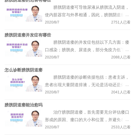
膀胱阴道瘘的危害有哪些
间短、病人恢复快；二、激光手术或者尿道旁
胱并没有过度充盈。
膀胱阴道瘘可导致尿液从膀胱流入阴道，
组织填充剂注射手术，在门诊一日即可完成，
使内脏器官与外界相通，因此，膀胱阴道瘘最
术后患者能够自主排尿一次，即可出院回家，
常见的危害是感染：首先是尿道感染、膀胱感
2020/8/7
2751
人已看
手术创伤小、病人恢复快。
染，可引起尿道炎、膀胱炎，免疫力低下的患
膀胱阴道瘘并发症有哪些
者还可出现逆行感染，引起输尿管和肾脏炎
膀胱阴道瘘的并发症包括以下几方面：瘘
症，甚至出现肾盂肾炎、输尿管积水、肾盂积
口感染；膀胱炎、尿道炎，部分免疫力低下的
水等严重并发症；其次是外阴感染，尿液流入
患者甚至还可逆行感染输尿管和肾脏，导致肾
2020/8/7
2088
人已看
阴道后，会对外阴和阴道造成一定刺激，导致
盂积水，引起无功能肾等；泌尿生殖道出现细
外阴炎和阴道炎的发生率较高，严重影响患者
怎么诊断膀胱阴道瘘
菌定植，引起膀胱炎，严重影响膀胱功能。因
的生活质量。
膀胱阴道瘘的诊断依据包括：患者主诉，
此，如果出现膀胱阴道瘘的相关症状，需要及
患者出现大量阴道排液，无论是活动还是休息
时到相关医疗机构进行充分评估，再进行相应
都可出现，且排液与体位无关；体格检查，妇
2020/8/7
2041
人已看
治疗。
科检查可见阴道内有大量液体流出，若能发现
膀胱阴道瘘能治愈吗
膀胱阴道瘘的瘘口，还可见尿液自瘘口排出；
治疗膀胱阴道瘘，首先需要充分评估瘘口
辅助检查，主要是指美蓝实验，将美蓝注入膀
形成的原因、瘘口的大小和位置，并避免在早
胱内，可见蓝色液体从瘘口流出，瘘口变蓝，
期急性炎症期进行手术，一般建议在急性炎症
2020/8/7
2533
人已看
有助于判断瘘口的位置和瘘口的数量。
水肿期3个月后进行修补手术，多数患者的预