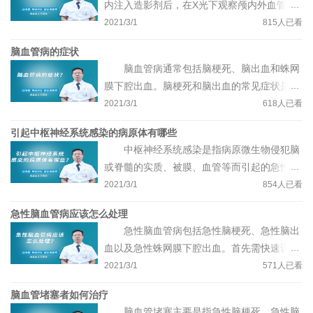
内注入造影剂后，在X光下观察颅内外血管的
布的八大危险因素包括：高血压、糖尿病、血
情况，包括脑动脉和脑静脉，可以观察到动脉
2021/3/1
815
人已看
脂异常、房颤或瓣膜病、吸烟、运动缺乏、超
血管的走形、是否有狭窄迂曲、是否有动脉瘤
重或肥胖，以及脑卒中家族史；其他少见的危
脑血管病的症状
等，是脑血管检查的金标准。此外，脑血管造
险因素还包括：无症状性颈动脉狭窄、偏头
脑血管病通常包括脑梗死、脑出血和蛛网
影还是进行相关血管内治疗的基础，若是动脉
痛、口服避孕药、高同型半胱氨酸血症、睡眠
膜下腔出血。脑梗死和脑出血的常见症状是突
瘤引起的蛛网膜下腔出血，可在血管造影下行
呼吸暂停等。
然出现的偏侧肢体无力麻木、言语不利、口角
2021/3/1
618
人已看
动脉瘤栓塞手术；若是严重的颅内外血管狭窄
歪斜，部分还可出现眩晕、恶心呕吐、饮水呛
造成的脑梗死，可在血管造影下行血管内支架
引起中枢神经系统感染的病原体有哪些
咳、吞咽困难、视物成双或者意识障碍、昏迷
治疗；若是急性期脑梗死，可在血管造影下行
中枢神经系统感染是指病原微生物侵犯脑
等，一般来说，脑梗死多在安静状态下发病，
动脉溶栓或者动脉取栓手术。
或脊髓的实质、被膜、血管等而引起的急性或
而脑出血多在紧张、激动或运动状态下发病。
慢性炎症性疾病。引起中枢神经系统感染的常
2021/3/1
854
人已看
蛛网膜下腔出血常表现为突然发生的头痛、恶
见病原体主要有：一是病毒，如：单纯疱疹病
心呕吐、颈部不适或者抽搐、意识障碍等。一
急性脑血管病应该怎么处理
毒、带状疱疹病毒、肠道病毒、EB病毒等；二
旦出现上述症状，建议尽早就医、尽早治疗。
急性脑血管病包括急性脑梗死、急性脑出
是细菌；三是结核杆菌；四是真菌；五是其它
血以及急性蛛网膜下腔出血。首先需快速识别
少见的病原微生物，如：螺旋体、立克次氏
急性脑血管病，目前国际上主要通过FAST法
2021/3/1
571
人已看
体、寄生虫以及朊蛋白病。上述病原体感染中
快速识别脑卒中，其中，F是指face面部，观
枢神经后，可出现发热、头痛、肢体活动障碍
脑血管堵塞者如何治疗
察微笑时两侧面部是否对称；A是指Arm上
等神经系统局灶性体征，需要尽早就医治疗。
脑血管堵塞主要是指急性脑梗死。急性脑