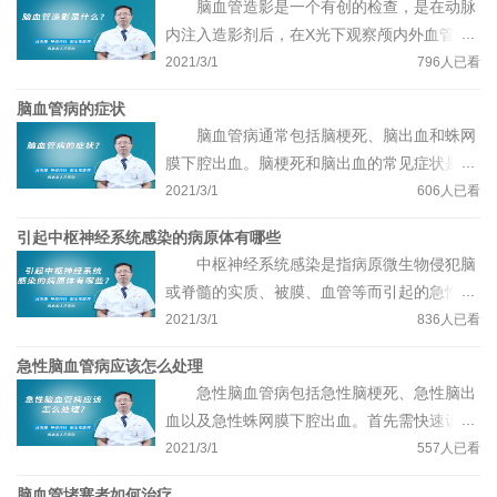
脑血管造影是一个有创的检查，是在动脉
血脂异常等。国家卫健委脑卒中防治委员会公
内注入造影剂后，在X光下观察颅内外血管的
布的八大危险因素包括：高血压、糖尿病、血
情况，包括脑动脉和脑静脉，可以观察到动脉
2021/3/1
796
人已看
脂异常、房颤或瓣膜病、吸烟、运动缺乏、超
血管的走形、是否有狭窄迂曲、是否有动脉瘤
重或肥胖，以及脑卒中家族史；其他少见的危
脑血管病的症状
等，是脑血管检查的金标准。此外，脑血管造
险因素还包括：无症状性颈动脉狭窄、偏头
脑血管病通常包括脑梗死、脑出血和蛛网
影还是进行相关血管内治疗的基础，若是动脉
痛、口服避孕药、高同型半胱氨酸血症、睡眠
膜下腔出血。脑梗死和脑出血的常见症状是突
瘤引起的蛛网膜下腔出血，可在血管造影下行
呼吸暂停等。
然出现的偏侧肢体无力麻木、言语不利、口角
2021/3/1
606
人已看
动脉瘤栓塞手术；若是严重的颅内外血管狭窄
歪斜，部分还可出现眩晕、恶心呕吐、饮水呛
造成的脑梗死，可在血管造影下行血管内支架
引起中枢神经系统感染的病原体有哪些
咳、吞咽困难、视物成双或者意识障碍、昏迷
治疗；若是急性期脑梗死，可在血管造影下行
中枢神经系统感染是指病原微生物侵犯脑
等，一般来说，脑梗死多在安静状态下发病，
动脉溶栓或者动脉取栓手术。
或脊髓的实质、被膜、血管等而引起的急性或
而脑出血多在紧张、激动或运动状态下发病。
慢性炎症性疾病。引起中枢神经系统感染的常
2021/3/1
836
人已看
蛛网膜下腔出血常表现为突然发生的头痛、恶
见病原体主要有：一是病毒，如：单纯疱疹病
心呕吐、颈部不适或者抽搐、意识障碍等。一
急性脑血管病应该怎么处理
毒、带状疱疹病毒、肠道病毒、EB病毒等；二
旦出现上述症状，建议尽早就医、尽早治疗。
急性脑血管病包括急性脑梗死、急性脑出
是细菌；三是结核杆菌；四是真菌；五是其它
血以及急性蛛网膜下腔出血。首先需快速识别
少见的病原微生物，如：螺旋体、立克次氏
急性脑血管病，目前国际上主要通过FAST法
2021/3/1
557
人已看
体、寄生虫以及朊蛋白病。上述病原体感染中
快速识别脑卒中，其中，F是指face面部，观
枢神经后，可出现发热、头痛、肢体活动障碍
脑血管堵塞者如何治疗