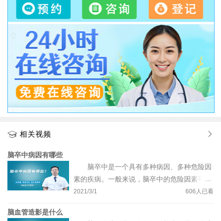
相关视频
脑卒中病因有哪些
脑卒中是一个具有多种病因、多种危险因
素的疾病。一般来说，脑卒中的危险因素可分
为两大类，一类是不可干预的危险因素，包
2021/3/1
606
人已看
括：年龄、性别、种族以及家族史等；一类是
脑血管造影是什么
可干预的危险因素，包括：高血压、糖尿病、