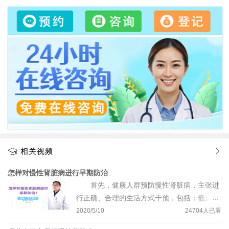
相关视频
怎样对慢性肾脏病进行早期防治
首先，健康人群预防慢性肾脏病，主张进
行正确、合理的生活方式干预，包括：低盐饮
食、适当运动、控制体重、戒烟限酒、心态平
2020/5/10
24704
人已看
和；其次，高危人群，即：曾经患过高血压、