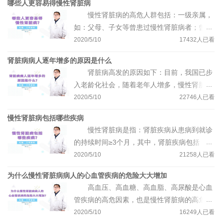
哪些人更容易得慢性肾脏病
糖尿病、高尿酸血症、心血管疾病的人群防治
慢性肾脏病的高危人群包括：一级亲属，
慢性肾脏病，主张积极治疗原发性疾病，同时
如：父母、子女等曾患过慢性肾脏病者；曾经
改变生活方式；再者，慢性肾脏病人群除了积
患过急性肾小球肾炎或者急性肾衰者；合并有
2020/5/10
17432
人已看
极治疗原发病、改变生活方式外，主张纠正加
高血压、高血糖、高尿酸、肥胖等高危因素
重慢性肾衰的危险因素，如：高血压、高血
肾脏病病人逐年增多的原因是什么
者；长期口服药物或中药、食用某些补品等人
糖、心衰、感染、药物、贫血、肾后梗阻等，
肾脏病高发的原因如下：目前，我国已步
群；老年人或体弱多病的人群；生活或工作环
纠正上述可逆因素可延缓肾脏病进展。
入老龄化社会，随着老年人增多，慢性肾脏病
境中长期接触某些化学染料或者化学溶剂等人
的患病率也在同步增加；其次，生活的方式改
2020/5/10
22746
人已看
群。若属于上述慢性肾脏病的高危人群，建议
变，如：精神压力增大、抽烟、酗酒、肥胖、
定期到医院检查，早预防、早诊断、早治疗。
慢性肾脏病包括哪些疾病
缺乏运动等，可引起代谢性疾病，而代谢性疾
慢性肾脏病是指：肾脏疾病从患病到就诊
病，如：高血压、高血糖、高血脂、尿酸增高
的持续时间≥3个月，其中，肾脏疾病包括：肾
以及肥胖等，都是引起肾脏病的高危因素；第
功能减退，即：肾小球滤过率＜
2020/5/10
21258
人已看
三，某些发展中国家的感染性疾病较多，如：
60ml/min·1.73m2，或肾小球滤过率正常，但
肝炎、艾滋病、梅毒或寄生虫疾病等亦可造成
为什么慢性肾脏病病人的心血管疾病的危险大大增加
合并有尿液或血液成分异常、影像学检查异常
肾脏损伤；第四，长期口服某种药物，尤其是
高血压、高血糖、高血脂、高尿酸是心血
以及肾脏病理损伤等肾脏功能受损的表现。举
肾毒性药物者；第五，长期受到生活环境、工
管疾病的高危因素，也是慢性肾脏病的高危因
例如下：肾功能减退或蛋白尿持续3个月以
作环境以及大气环境污染者。
素之一，因此，慢性肾脏病与心血管疾病具有
2020/5/10
16249
人已看
上，或肾囊肿、肾结石持续3个月以上，都可